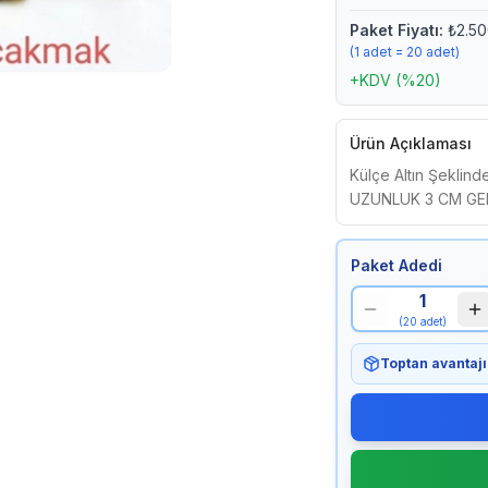
Paket Fiyatı:
₺2.5
(
1 adet
=
20
adet)
+KDV (%20)
Ürün Açıklaması
Külçe Altın Şeklin
UZUNLUK 3 CM GEN
Paket Adedi
1
(
20
adet)
Toptan avantajı