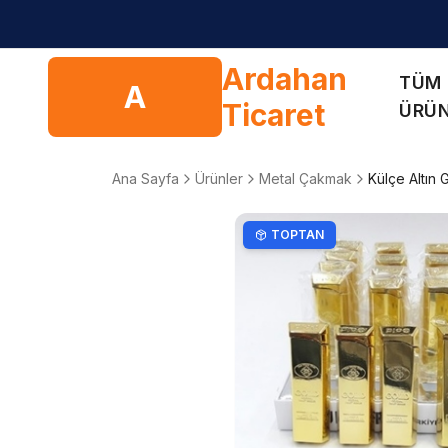
Ardahan
TÜM
A
Ticaret
ÜRÜ
Ana Sayfa
Ürünler
Metal Çakmak
Külçe Altın
TOPTAN