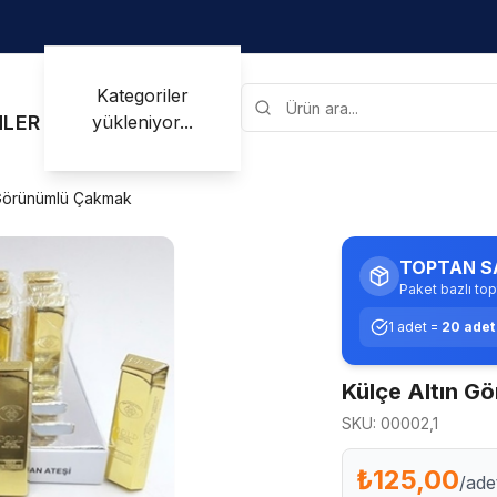
Kategoriler
yükleniyor...
NLER
 Görünümlü Çakmak
TOPTAN S
Paket bazlı top
1
adet
=
20
adet
Külçe Altın G
SKU:
00002,1
₺125,00
/ade