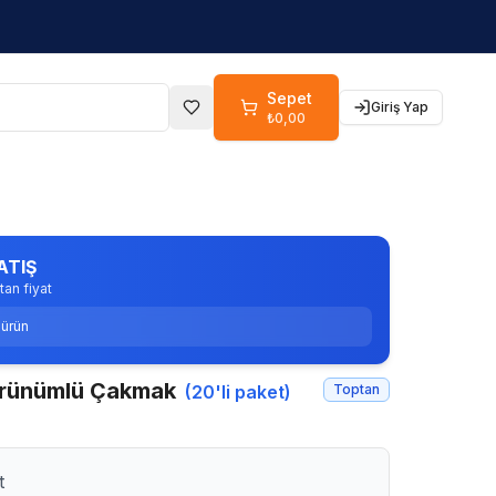
Sepet
Giriş Yap
Favoriler
₺0,00
ATIŞ
tan fiyat
ürün
örünümlü Çakmak
(
20
'li paket)
Toptan
t